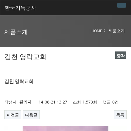
한국기독공사
제품소개
제품소개
HOME
김천 영락교회
종각
김천 영락교회
작성자
관리자
14-08-21 13:27
조회
1,573회
댓글
0건
이전글
다음글
목록